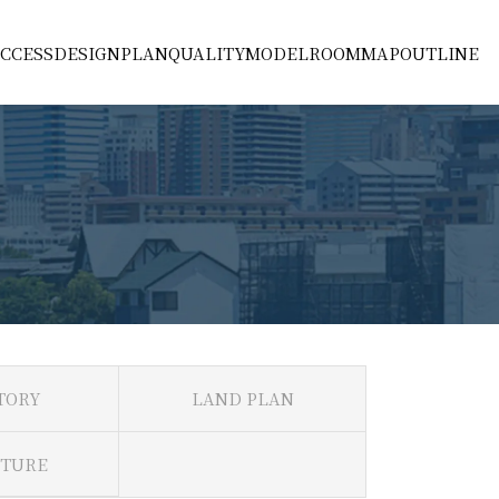
CCESS
DESIGN
PLAN
QUALITY
MODELROOM
MAP
OUTLINE
TORY
LAND PLAN
CTURE