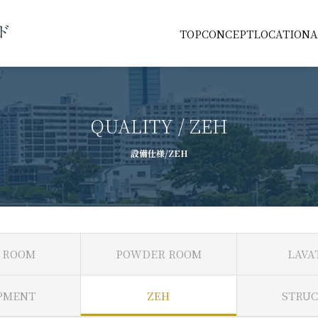
TOP
CONCEPT
LOCATION
A
QUALITY / ZEH
設備仕様/ZEH
 ROOM
POWDER ROOM
LAVA
PMENT
ZEH
STRU