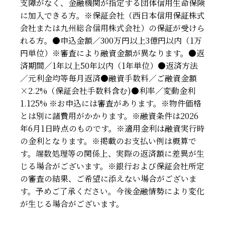
支障がなく、金融機関が指定する団体信用生命保険
に加入できる方。※保証会社（西日本信用保証株式
会社または九州総合信用株式会社）の保証が受けら
れる方。●申込金額／300万円以上3億円以内（1万
円単位）※審査により融資金額が異なります。●返
済期間／1年以上50年以内（1年単位）●返済方法
／元利金均等毎月返済●融資手数料／ご融資金額
×2.2%（保証会社手数料含む)●利率／変動金利
1.125% ※お申込には審査があります。※物件価格
とは別に諸費用がかかります。※融資条件は2026
年6月1日時点のものです。※適用金利は融資実行時
の金利となります。※掲載のお支払い例は概算で
す。端数処理等の関係上、実際の返済額に差異が生
じる場合がございます。※銀行および保証会社所定
の審査の結果、ご希望に添えない場合がございま
す。予めご了承ください。今後金融情勢により変化
が生じる場合がございます。